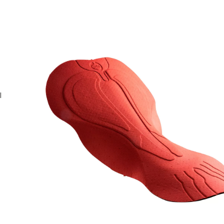
l
Indietro