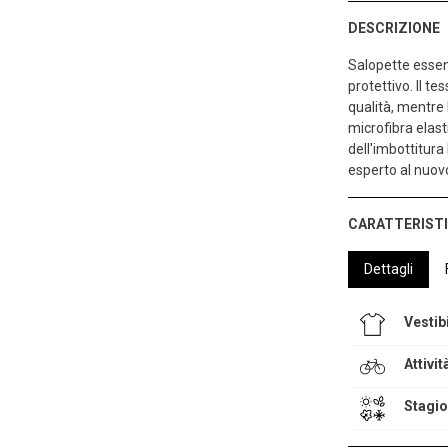
DESCRIZIONE
Salopette essen
protettivo. Il t
qualità, mentre l
microfibra elas
dell'imbottitura 
esperto al nuovo
CARATTERIST
Dettagli
Vestibi
Attivit
Stagi