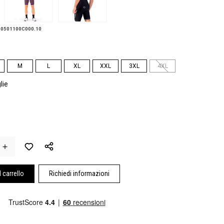
30501100C000.10
M
L
XL
XXL
3XL
4XL
lie
 carrello
Richiedi informazioni