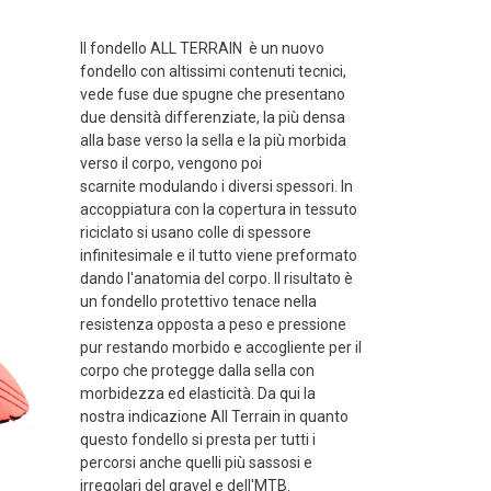
Il fondello ALL TERRAIN è un nuovo
fondello con altissimi contenuti tecnici,
vede fuse due spugne che presentano
due densità differenziate, la più densa
alla base verso la sella e la più morbida
verso il corpo, vengono poi
scarnite modulando i diversi spessori. In
accoppiatura con la copertura in tessuto
riciclato si usano colle di spessore
infinitesimale e il tutto viene preformato
dando l'anatomia del corpo. Il risultato è
Avanti
un fondello protettivo tenace nella
resistenza opposta a peso e pressione
pur restando morbido e accogliente per il
corpo che protegge dalla sella con
morbidezza ed elasticità. Da qui la
nostra indicazione All Terrain in quanto
questo fondello si presta per tutti i
percorsi anche quelli più sassosi e
irregolari del gravel e dell'MTB.