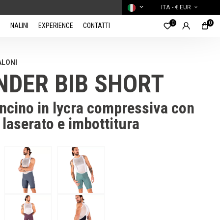
ITA
- € EUR
0
0
NALINI
EXPERIENCE
CONTATTI
ALONI
NDER BIB SHORT
ncino in lycra compressiva con
 laserato e imbottitura