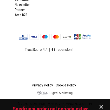
Newsletter
Partner
Area B2B
Privacy Policy
Cookie Policy
Digital Marketing
© 2026 - MOA SPORT MANTOVANI VINCENZO SRL - P.I.
Spedizioni ordini nel periodo estivo
01335840201