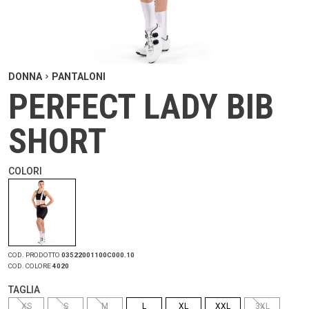
DONNA
PANTALONI
PERFECT LADY BIB
SHORT
COLORI
COD. PRODOTTO
03522001100C000.10
COD. COLORE
4020
TAGLIA
XS
S
M
L
XL
XXL
3XL