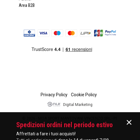
Area B2B
Privacy Policy
Cookie Policy
Digital Marketing
© 2026 - MOA SPORT MANTOVANI VINCENZO SRL - P.I.
Spedizioni ordini nel periodo estivo
01335840201
Affrettati a fare i tuoi acquisti!