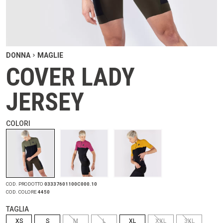
DONNA
MAGLIE
COVER LADY
JERSEY
COLORI
COD. PRODOTTO
03337601100C000.10
COD. COLORE
4450
TAGLIA
XS
S
M
L
XL
XXL
3XL