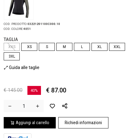
COD. PRODOTTO
03221201100C000.10
COD. COLORE
4051
TAGLIA
XXS
XS
S
M
L
XL
XXL
3XL
Guida alle taglie
€ 87.00
€ 145.00
40%
Aggiungi al carrello
Richiedi informazioni