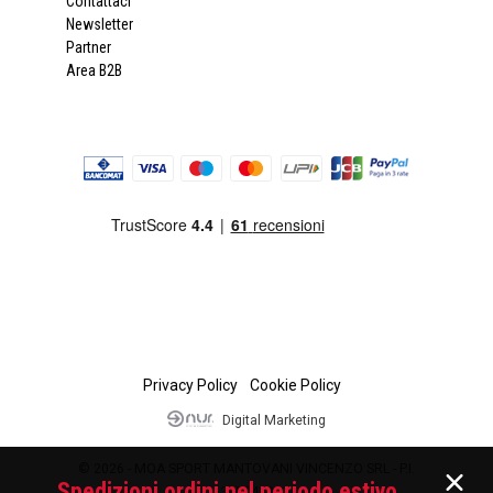
Contattaci
Newsletter
Partner
Area B2B
Privacy Policy
Cookie Policy
Digital Marketing
© 2026 - MOA SPORT MANTOVANI VINCENZO SRL - P.I.
Spedizioni ordini nel periodo estivo
01335840201