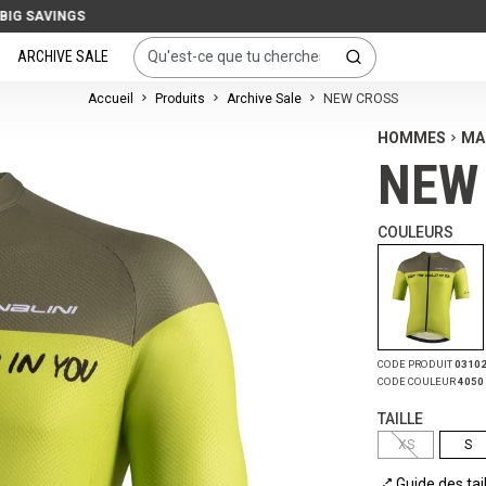
ARCHIVE SALE
Accueil
Produits
Archive Sale
NEW CROSS
HOMMES
MA
NEW
COULEURS
CODE PRODUIT
0310
CODE COULEUR
4050
TAILLE
XS
S
Guide des tai