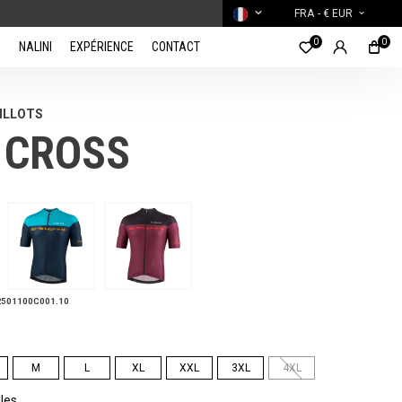
FRA
- € EUR
0
0
NALINI
EXPÉRIENCE
CONTACT
ILLOTS
 CROSS
2501100C001.10
M
L
XL
XXL
3XL
4XL
lles