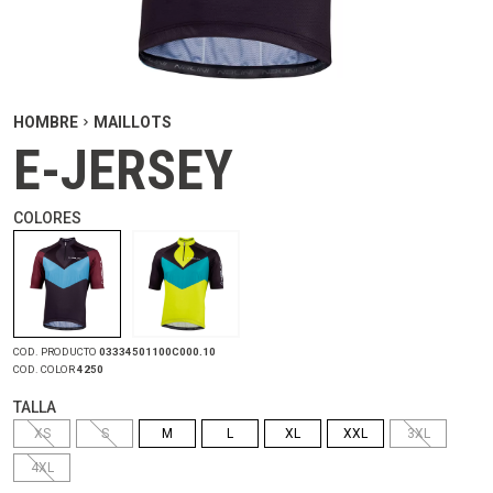
HOMBRE
MAILLOTS
E-JERSEY
COLORES
COD. PRODUCTO
03334501100C000.10
COD. COLOR
4250
TALLA
XS
S
M
L
XL
XXL
3XL
4XL